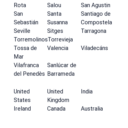
Rota
Salou
San Agustin
San
Santa
Santiago de
Sebastián
Susanna
Compostela
Seville
Sitges
Tarragona
Torremolinos
Torrevieja
Tossa de
Valencia
Viladecáns
Mar
Vilafranca
Sanlúcar de
del Penedès
Barrameda
United
United
India
States
Kingdom
Ireland
Canada
Australia